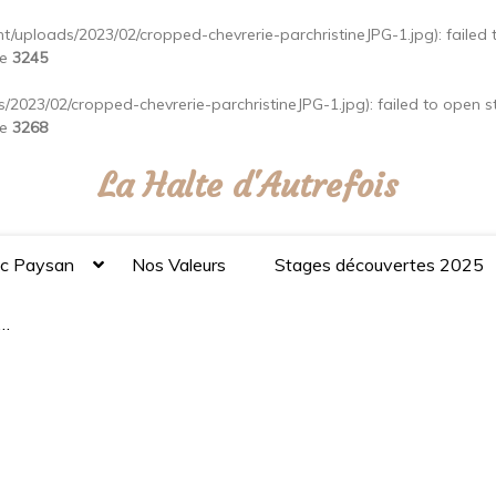
ent/uploads/2023/02/cropped-chevrerie-parchristineJPG-1.jpg): failed
ne
3245
ds/2023/02/cropped-chevrerie-parchristineJPG-1.jpg): failed to open 
ne
3268
La Halte d'Autrefois
ac Paysan
Nos Valeurs
Stages découvertes 2025
r…