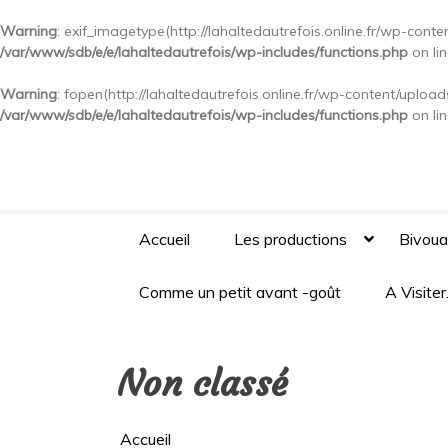
Warning
: exif_imagetype(http://lahaltedautrefois.online.fr/wp-cont
/var/www/sdb/e/e/lahaltedautrefois/wp-includes/functions.php
on li
Warning
: fopen(http://lahaltedautrefois.online.fr/wp-content/uploa
/var/www/sdb/e/e/lahaltedautrefois/wp-includes/functions.php
on li
Aller
au
contenu
Accueil
Les productions
Bivou
Comme un petit avant -goût
A Visite
Non classé
Accueil