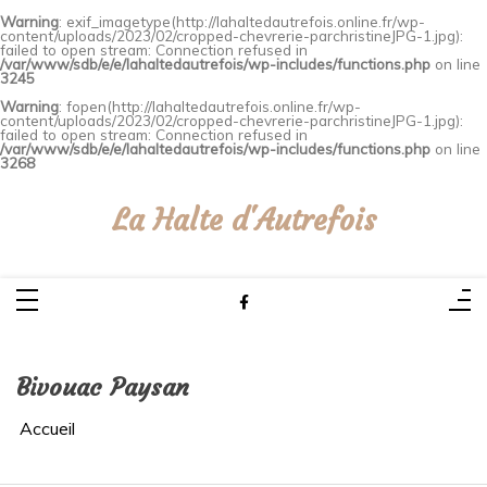
Warning
: exif_imagetype(http://lahaltedautrefois.online.fr/wp-
content/uploads/2023/02/cropped-chevrerie-parchristineJPG-1.jpg):
failed to open stream: Connection refused in
/var/www/sdb/e/e/lahaltedautrefois/wp-includes/functions.php
on line
3245
Warning
: fopen(http://lahaltedautrefois.online.fr/wp-
content/uploads/2023/02/cropped-chevrerie-parchristineJPG-1.jpg):
failed to open stream: Connection refused in
/var/www/sdb/e/e/lahaltedautrefois/wp-includes/functions.php
on line
3268
Aller
au
contenu
La Halte d'Autrefois
Bivouac Paysan
Accueil